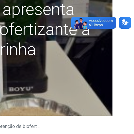
a apresenta
ofertizante a
rinha
artir de macroalga marinha