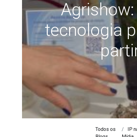
Agrishow: 
tecnologia p
part
Todos os
IP n
Blogs
Mídia