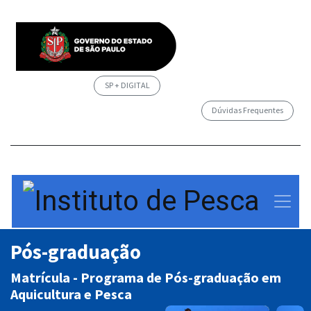
SP + DIGITAL
Dúvidas Frequentes
/governosp
Pós-graduação
Matrícula - Programa de Pós-graduação em
Aquicultura e Pesca