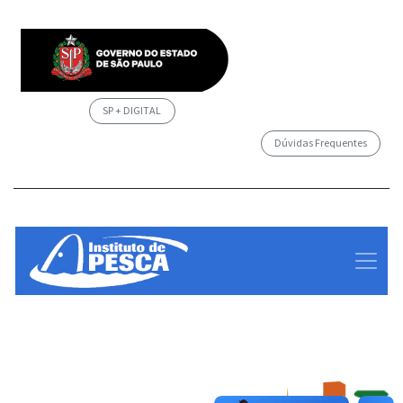
SP + DIGITAL
Dúvidas Frequentes
/governosp