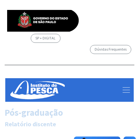
SP + DIGITAL
Dúvidas Frequentes
/governosp
Pós-graduação
Relatório discente