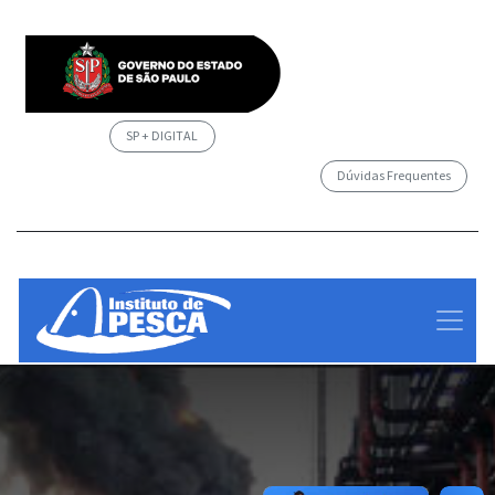
SP + DIGITAL
Dúvidas Frequentes
/governosp