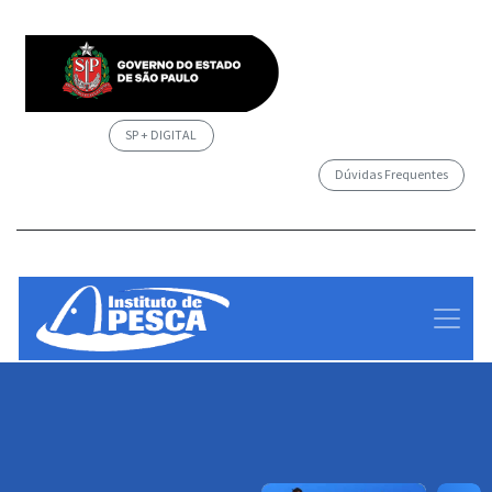
SP + DIGITAL
Dúvidas Frequentes
/governosp