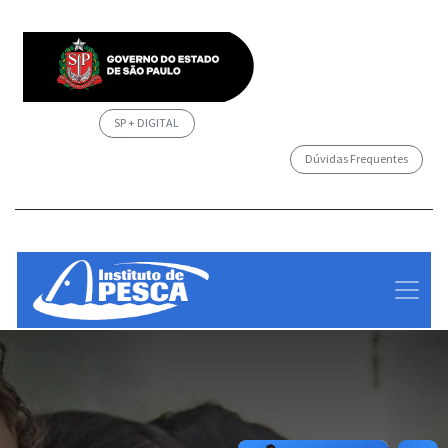
SP + DIGITAL
Dúvidas Frequentes
/governosp