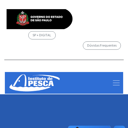
SP + DIGITAL
Dúvidas Frequentes
/governosp