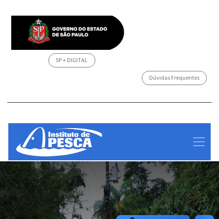
SP + DIGITAL
Dúvidas Frequentes
/governosp