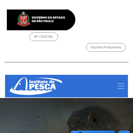
SP + DIGITAL
Dúvidas Frequentes
/governosp