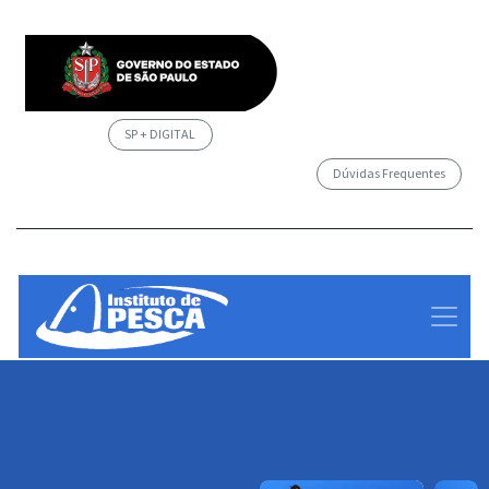
SP + DIGITAL
Dúvidas Frequentes
/governosp