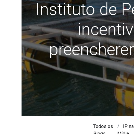
Instituto de 
incenti
preenchere
Todos os
IP na
Blogs
Mídia