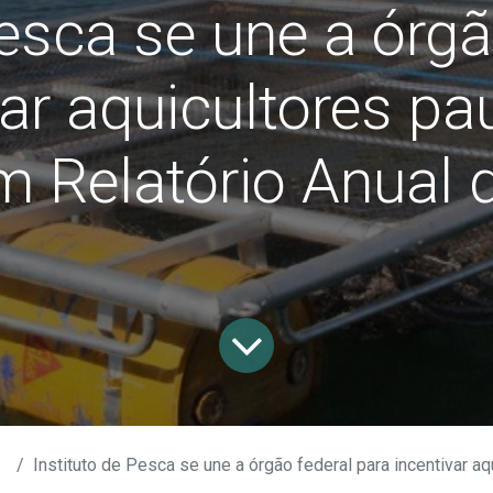
Pesca se une a órgã
var aquicultores pau
m Relatório Anual 
Instituto de Pesca se une a órgão federal para incentivar aquicultores paulistas a preencherem 