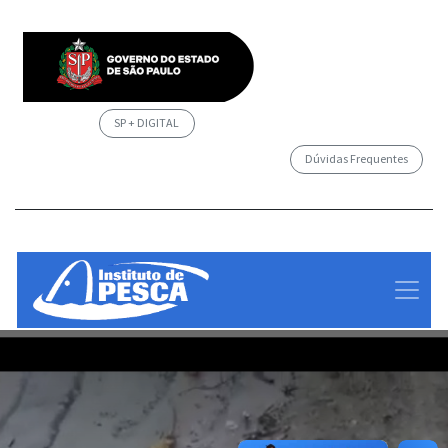
SP + DIGITAL
Dúvidas Frequentes
/governosp