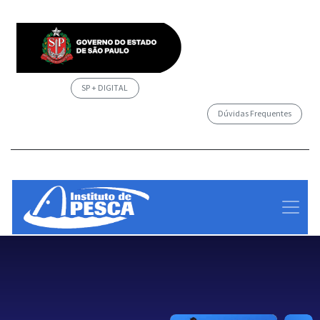
SP + DIGITAL
Dúvidas Frequentes
/governosp