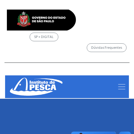
SP + DIGITAL
Dúvidas Frequentes
/governosp