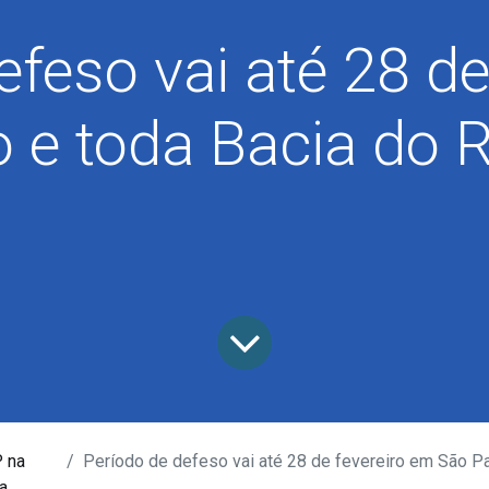
efeso vai até 28 de
 e toda Bacia do 
P na
Período de defeso vai até 28 de fevereiro em São Paulo e toda
a