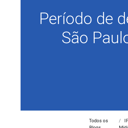
Período de d
São Paulo
Todos os
I
Blogs
Mídi