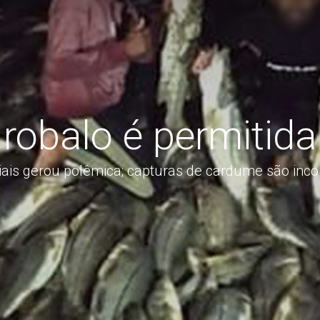
robalo é permitida
iais gerou polêmica; capturas de cardume são in