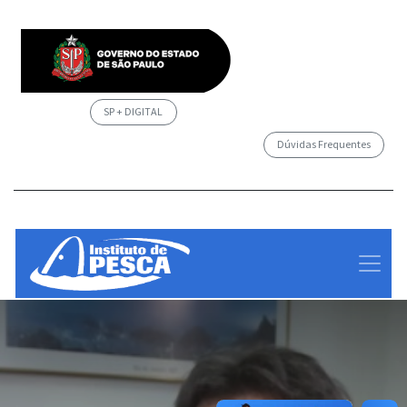
SP + DIGITAL
Dúvidas Frequentes
/governosp