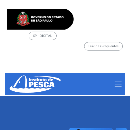
SP + DIGITAL
Dúvidas Frequentes
/governosp