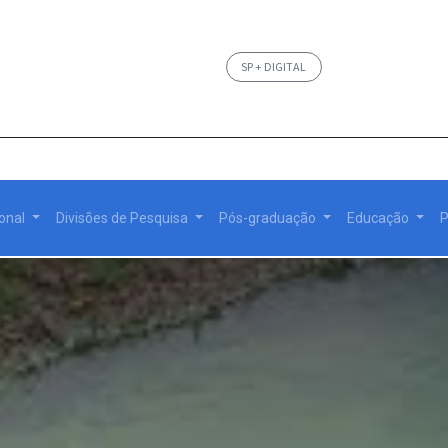
SP + DIGITAL
ional
Divisões de Pesquisa
Pós-graduação
Educação
P