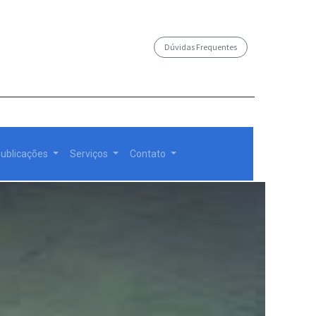
Dúvidas Frequentes
/governosp
ublicações
Serviços
Contato