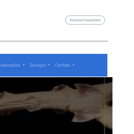
Dúvidas Frequentes
/governosp
ublicações
Serviços
Contato