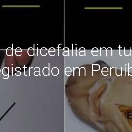
 de dicefalia em t
egistrado em Peruí