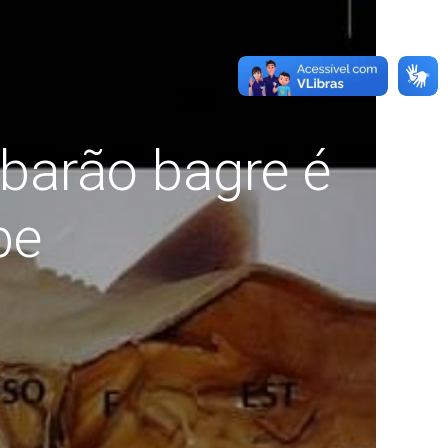
ubarão bagre é
be