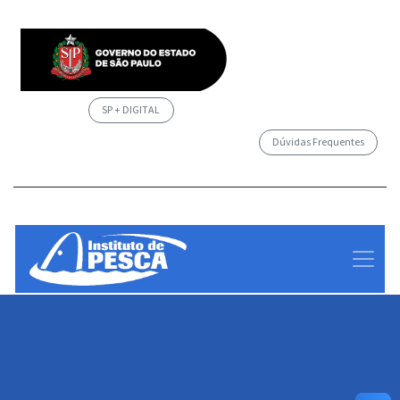
SP + DIGITAL
Dúvidas Frequentes
/governosp