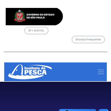
SP + DIGITAL
Dúvidas Frequentes
/governosp