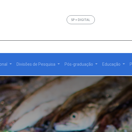
SP + DIGITAL
ional
Divisões de Pesquisa
Pós-graduação
Educação
P