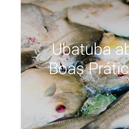
Ubatuba ab
Boas Práti