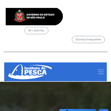
SP + DIGITAL
Dúvidas Frequentes
/governosp