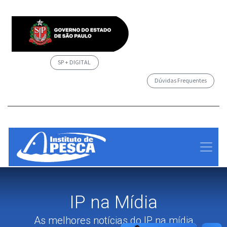
SP + DIGITAL
Dúvidas Frequentes
/governosp
IP na Mídia
As melhores notícias do IP na mídia