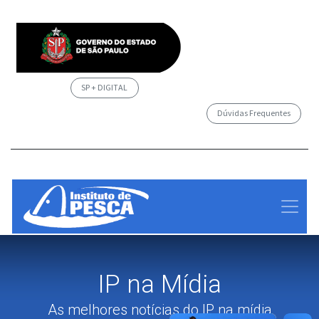
SP + DIGITAL
Dúvidas Frequentes
/governosp
IP na Mídia
As melhores notícias do IP na mídia